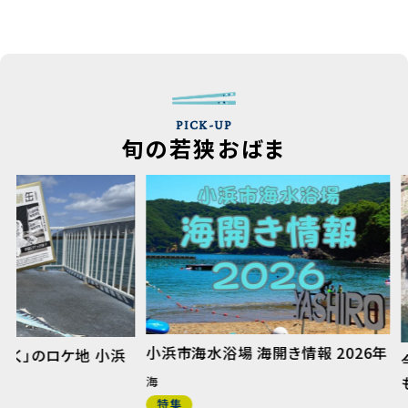
PICK-UP
旬の若狭おばま
小浜市海水浴場 海開き情報 2026年
今年の夏は小浜へ行こう！
も、ごちそうもまる
海
もう◎
特集