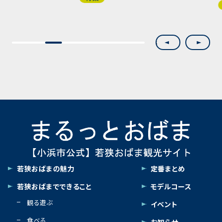
特集
Previous
Next
2
3
4
5
6
7
8
若狭おばまの魅力
定番まとめ
若狭おばまでできること
モデルコース
観る遊ぶ
イベント
食べる
お知らせ