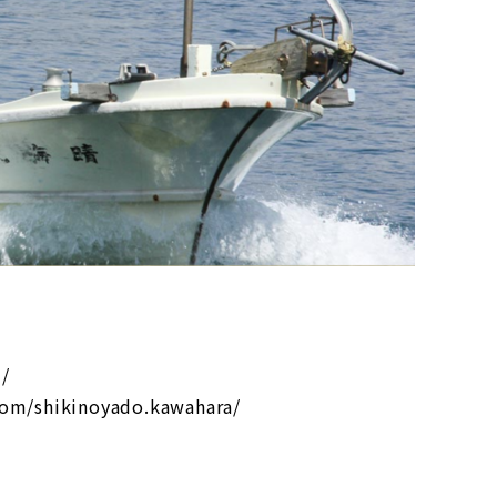
z/
com/shikinoyado.kawahara/