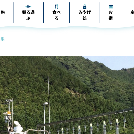
の
魅
観る遊
食べ
みやげ
お
ぶ
る
処
宿
特集