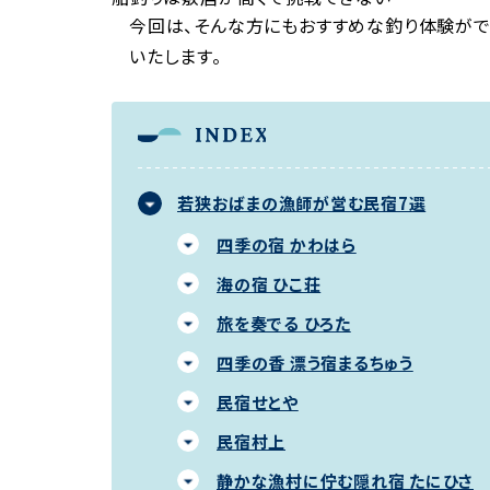
今回は、そんな方にもおすすめな釣り体験が
いたします。
若狭おばまの漁師が営む民宿7選
四季の宿 かわはら
海の宿 ひこ荘
旅を奏でる ひろた
四季の香 漂う宿まるちゅう
民宿せとや
民宿村上
静かな漁村に佇む隠れ宿 たにひさ