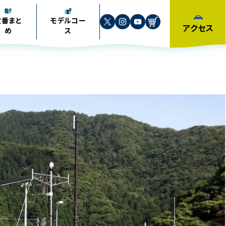
定番まと
モデル
コー
アクセス
め
ス