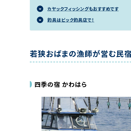
カヤックフィッシングもおすすめです
釣具はビック釣具店で！
若狭おばまの漁師が営む民宿
四季の宿 かわはら