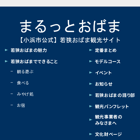
2026/08/03
若狭おばまの魅力
定番まとめ
若狭彦神社・若狭姫神社の自然に癒やさ
若狭おばまでできること
モデルコース
2026/08/06
れる参拝旅
キッチンラグーで味わう肉汁
観る遊ぶ
あふれるハンバーグランチも
イベント
【初心者・家
体験！
海の
食べる
お知らせ
藤原ひろこ
高の休日
みやげ処
若狭おばまの語り部
hikiha
お宿
観光パンフレット
観光事業者の
Previous
Next
みなさまへ
1
2
3
文化財ページ