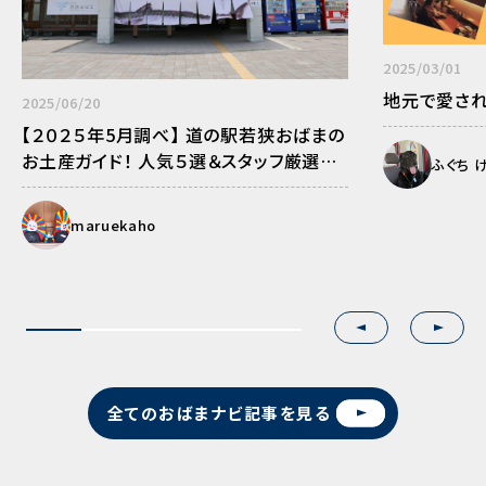
2025/03/01
地元で愛さ
2025/06/20
【２０２５年5月調べ】
道の駅若狭おばまの
お土産ガイド！
人気５選＆スタッフ厳選の
ふぐち け
オススメ品。
maruekaho
Previous
Next
1
2
3
全てのおばまナビ記事を見る