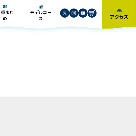
定番まと
モデル
コー
アクセス
め
ス