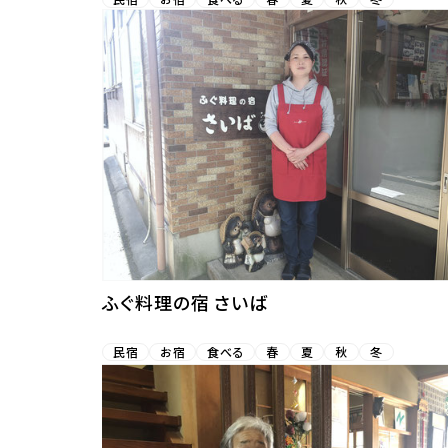
ふぐ料理の宿 さいば
民宿
お宿
食べる
春
夏
秋
冬