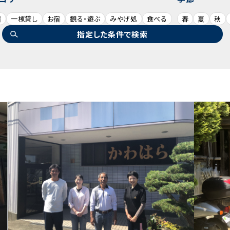
宿
一棟貸し
お宿
観る・遊ぶ
みやげ処
食べる
春
夏
秋