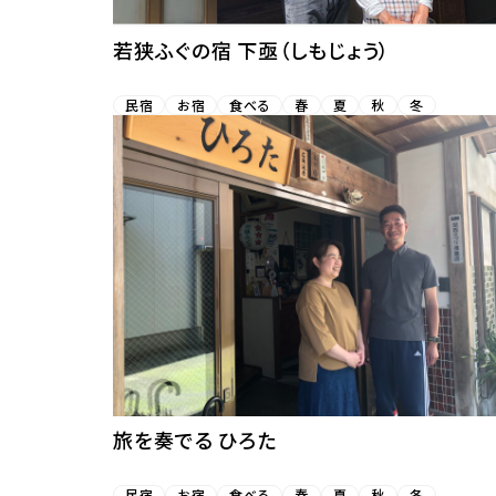
若狭ふぐの宿 下亟（しもじょう）
民宿
お宿
食べる
春
夏
秋
冬
旅を奏でる ひろた
民宿
お宿
食べる
春
夏
秋
冬