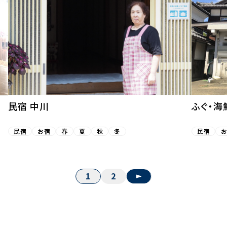
民宿 中川
ふぐ・海
民宿
お宿
春
夏
秋
冬
民宿
1
2
»