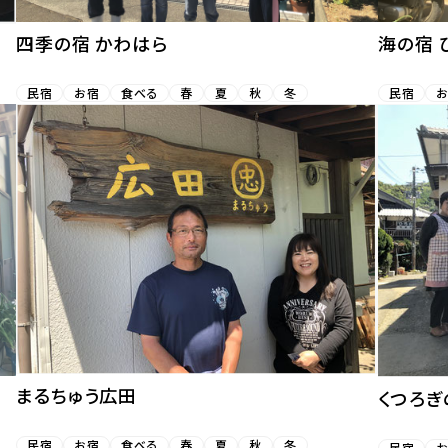
四季の宿 かわはら
海の宿 
民宿
お宿
食べる
春
夏
秋
冬
民宿
まるちゅう広田
くつろぎ
民宿
お宿
食べる
春
夏
秋
冬
民宿