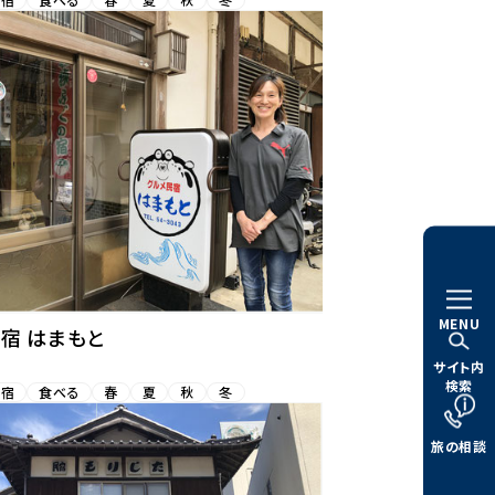
MENU
宿 はまもと
サイト内
検索
お宿
食べる
春
夏
秋
冬
旅の相談