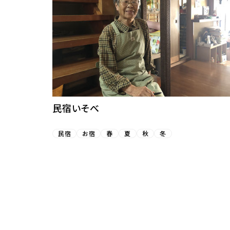
民宿いそべ
民宿
お宿
春
夏
秋
冬