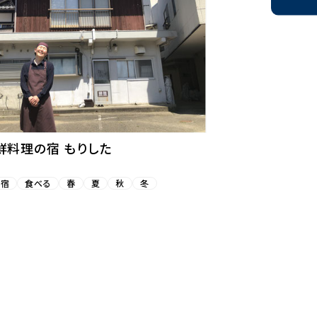
鮮料理の宿 もりした
お宿
食べる
春
夏
秋
冬