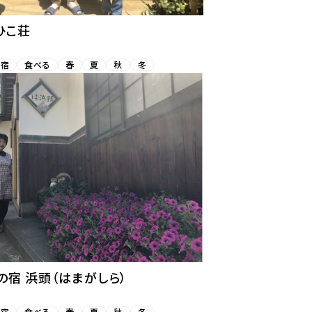
ひこ荘
お宿
食べる
春
夏
秋
冬
の宿 浜頭（はまがしら）
お宿
食べる
春
夏
秋
冬