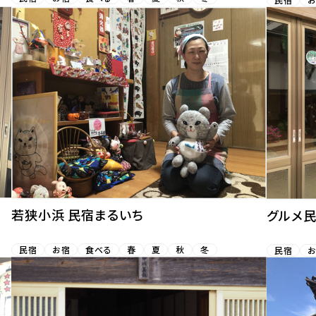
若狭小浜 民宿まるいち
グルメ民
民宿
お宿
食べる
春
夏
秋
冬
民宿