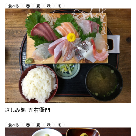
食べる
春
夏
秋
冬
さしみ処 五右衛門
食べる
春
夏
秋
冬