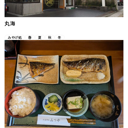
丸海
みやげ処
春
夏
秋
冬