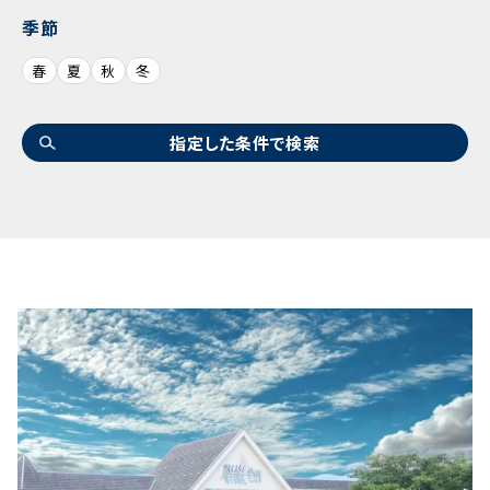
季節
春
夏
秋
冬