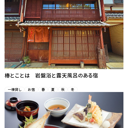
椿とことは 岩盤浴と露天風呂のある宿
一棟貸し
お宿
春
夏
秋
冬