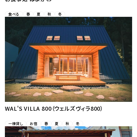
食べる
春
夏
秋
冬
WAL'S VILLA 800（ウェルズヴィラ800）
一棟貸し
お宿
春
夏
秋
冬