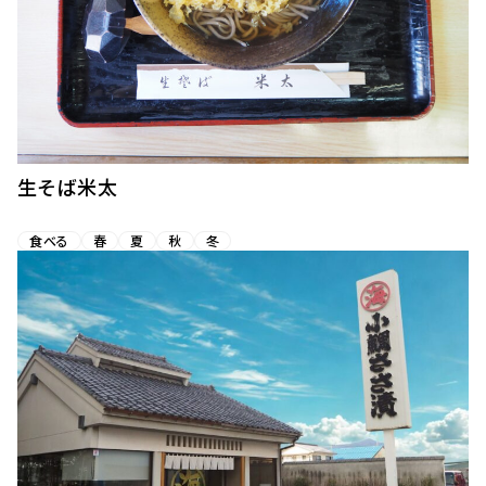
生そば米太
食べる
春
夏
秋
冬