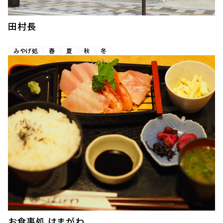
田村長
みやげ処
春
夏
秋
冬
お食事処 はまがわ