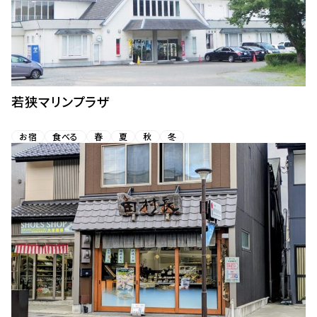
若狭マリンプラザ
お宿
食べる
春
夏
秋
冬