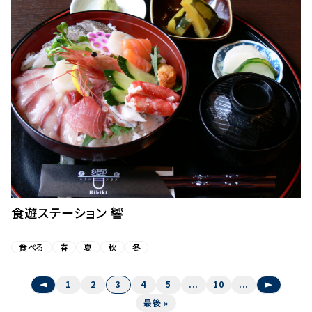
食遊ステーション 響
食べる
春
夏
秋
冬
«
1
2
3
4
5
...
10
...
»
最後 »