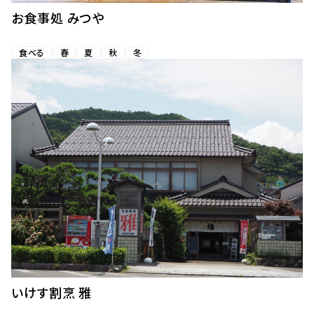
お食事処 みつや
食べる
春
夏
秋
冬
いけす割烹 雅