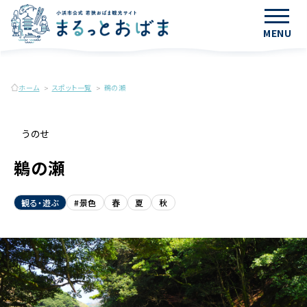
MENU
ホーム
スポット一覧
鵜の瀬
うのせ
鵜の瀬
観る・遊ぶ
#景色
春
夏
秋