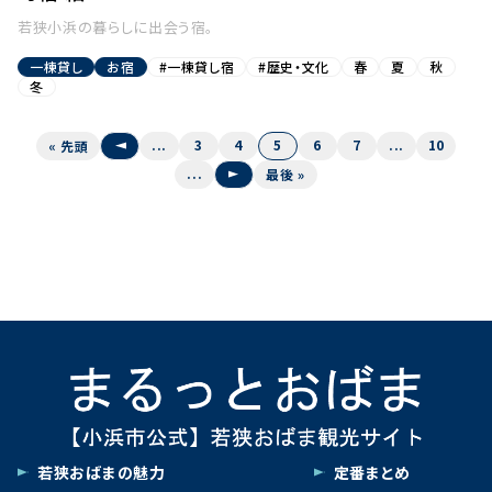
若狭小浜の暮らしに出会う宿。
一棟貸し
お宿
#一棟貸し宿
#歴史・文化
春
夏
秋
冬
«
...
3
4
5
6
7
...
10
« 先頭
...
»
最後 »
若狭おばまの魅力
定番まとめ