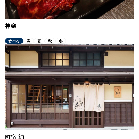
神楽
食べる
春
夏
秋
冬
町宿 紬