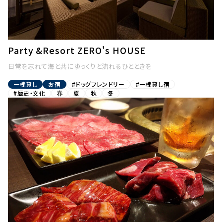
Party &Resort ZERO's HOUSE
日常を忘れて海と共にゆっくりと流れるひとときを
一棟貸し
お宿
#ドッグフレンドリー
#一棟貸し宿
#歴史・文化
春
夏
秋
冬