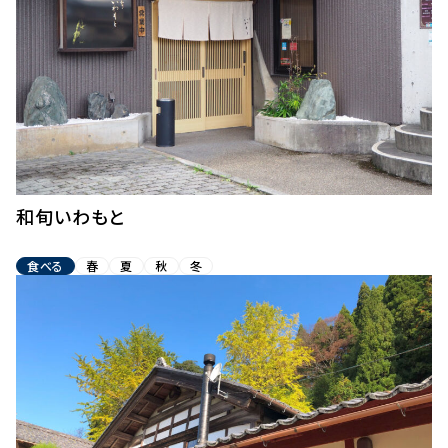
和旬いわもと
食べる
春
夏
秋
冬