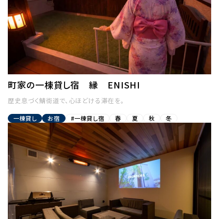
町家の一棟貸し宿 縁 ENISHI
歴史息づく鯖街道で、心ほどける滞在を。
一棟貸し
お宿
#一棟貸し宿
春
夏
秋
冬