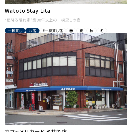
Watoto Stay Lita
“星降る隠れ家”築80年以上の一棟貸しの宿
一棟貸し
お宿
#一棟貸し宿
春
夏
秋
冬
カフェメルカード ミサキ店