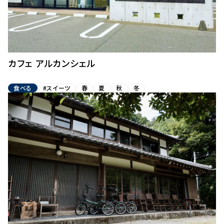
カフェ アルカンシェル
食べる
#スイーツ
春
夏
秋
冬