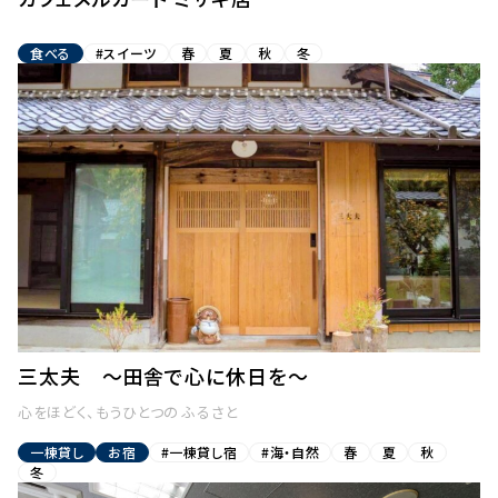
食べる
#スイーツ
春
夏
秋
冬
三太夫 〜田舎で心に休日を〜
心をほどく、もうひとつの ふるさと
一棟貸し
お宿
#一棟貸し宿
#海・自然
春
夏
秋
冬