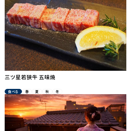
三ツ星若狭牛 五味焼
食べる
春
夏
秋
冬