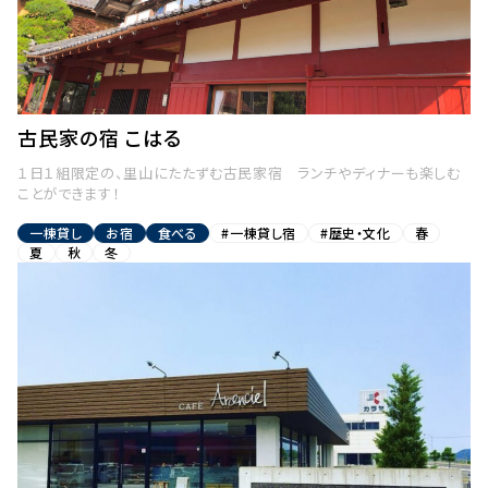
古民家の宿 こはる
１日１組限定の、里山にたたずむ古民家宿 ランチやディナーも楽しむ
ことができます！
一棟貸し
お宿
食べる
#一棟貸し宿
#歴史・文化
春
夏
秋
冬