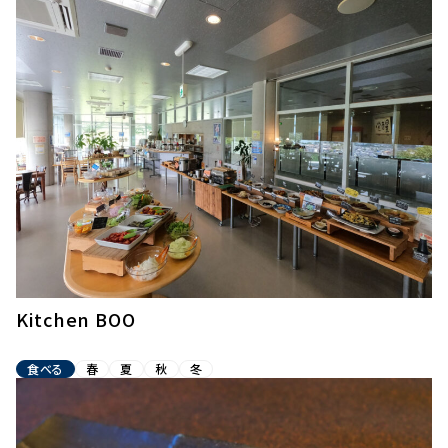
Kitchen BOO
食べる
春
夏
秋
冬