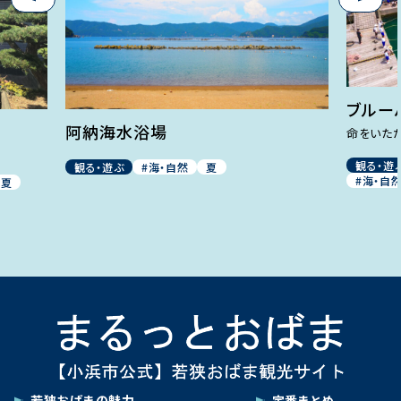
ブルー
阿納海水浴場
命をいただ
観る・遊
観る・遊ぶ
#海・自然
夏
#海・自
夏
若狭おばまの魅力
定番まとめ