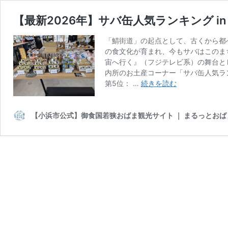
【最新2026年】サバ缶人気ランキング i
「鯖街道」の起点として、古くから都
の食文化が育まれ、今もサバはこのま
宙へ行く』（フジテレビ系）の舞台と
内所のお土産コーナー「サバ缶人気ラ
【最
第5位： …
続きを読む
新
2026
年】
【小浜市公式】御食国若狭おばま観光サイト ｜ まるっとおば
サ
バ
缶
人
気
ラ
ン
キ
ン
グ