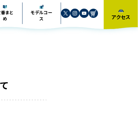
定番まと
モデル
コー
アクセス
め
ス
いて