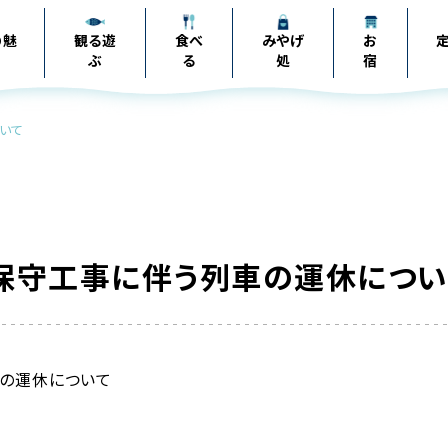
の
魅
観る遊
食べ
みやげ
お
ぶ
る
処
宿
ついて
 保守工事に伴う列車の運休につ
の運休について