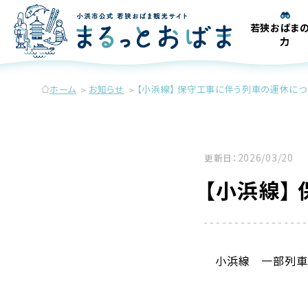
若狭おばま
力
ホーム
お知らせ
【小浜線】 保守工事に伴う列車の運休に
2026/03/20
更新日：
【小浜線】
小浜線　一部列車