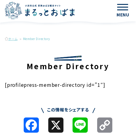
MENU
ホーム
Member Directory
Member Directory
[profilepress-member-directory id=”1″]
この情報をシェアする
Facebook
X
Line
Copy