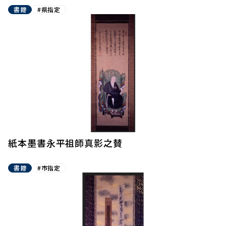
書籍
#県指定
紙本墨書永平祖師真影之賛
書籍
#市指定