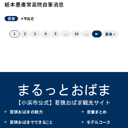
紙本墨書常高院自筆消息
書籍
#市指定
1
2
3
4
5
...
10
...
»
最後 »
若狭おばまの魅力
定番まとめ
若狭おばまでできること
モデルコース