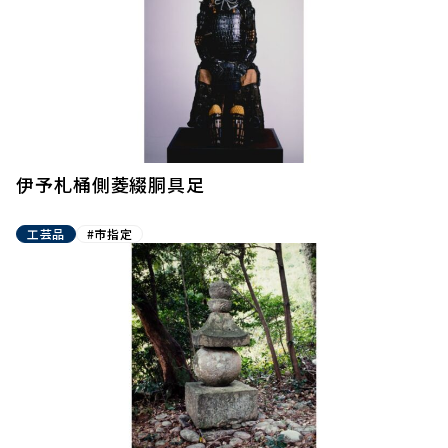
伊予札桶側菱綴胴具足
工芸品
#市指定