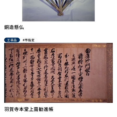
銅造懸仏
工芸品
#市指定
羽賀寺本堂上葺勧進帳