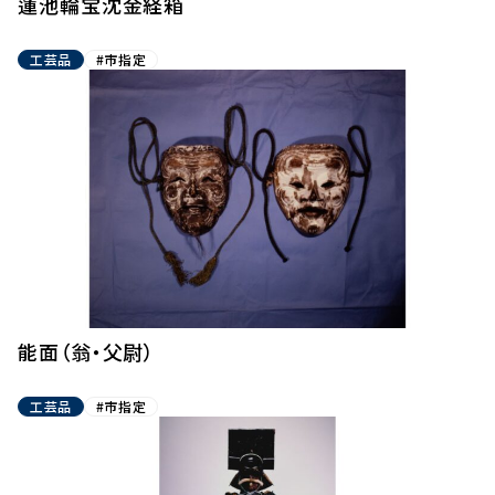
蓮池輪宝沈金経箱
工芸品
#市指定
能面（翁・父尉）
工芸品
#市指定