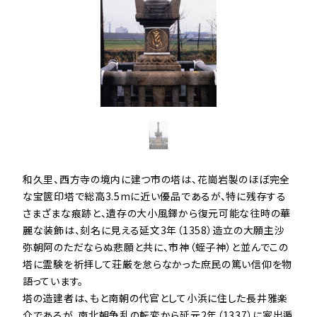
和久里、西方寺の境内に建つ市の塔は、花崗岩製のほぼ完全
な宝篋印塔で総高3.5mに近い優品であるが、特に残存する
さまざまな痕跡と、遺存の大小風鐸から復元可能な往時の華
麗な装飾は、刻名に見える延文3年（1358）造立の大願主沙
弥朝阿のただならぬ悲願と共に、市神（蛭子神）と並んでこの
塔に霊験を祈拝して荘厳を怠らなかった庶民の篤い信仰を物
語っています。

塔の造建者は、もと南朝の代官として小浜に住した長井雅楽
介であるが、南北朝争乱の転変から延元2年（1337）に家出遁