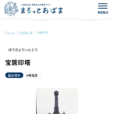
MENU
ホーム
文化財一覧
宝篋印塔
ほうきょういんとう
宝篋印塔
歴史資料
#県指定