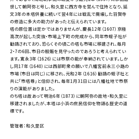
世して朝阿弥と号し、和久里に西方寺を営んで住持となり、延
文3年の本塔供養に続いて翌4年には戦乱で廃壊した羽賀寺
の修造に多大の助力があったと伝えられています。

塔の原位置は定かではありませんが、慶長12年（1607）京極
高次が起した突抜・市場上下町の完成から、同年市蛭子社が
勧請されており、恐らくその頃この塔も市場に移建され、毎月
2・7の6回、市日の殷賑を見守ったのであろうと考えられてい
ます。寛永3年（1626）には市祭の能が奉納されています。しか
し同17年（1640）には西部町衆の願いで八幡宮前永三小路の
市場（市日は同じ）に移され、元和2年（1616）勧請の蛭子社と
共に「市塔尊」と信仰され、毎年1月31日には八幡社地で市祭
りの演能がありました。

のち塔は故あって明治6年（1873）に朝阿弥の故地・和久里に
移建されましたが、本塔は小浜の庶民信仰を物語る歴史の道
標です。

管理者：和久里区