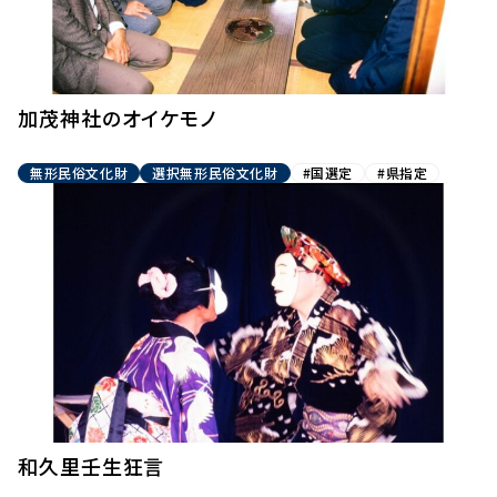
加茂神社のオイケモノ
無形民俗文化財
選択無形民俗文化財
#国選定
#県指定
和久里壬生狂言